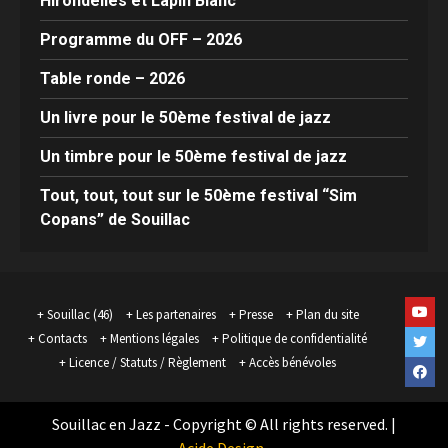
Hirondelles et Lapin Blanc
Programme du OFF – 2026
Table ronde – 2026
Un livre pour le 50ème festival de jazz
Un timbre pour le 50ème festival de jazz
Tout, tout, tout sur le 50ème festival “Sim
Copans” de Souillac
Yout
Souillac (46)
Les partenaires
Presse
Plan du site
Contacts
Mentions légales
Politique de confidentialité
Twit
Licence / Statuts / Règlement
Accès bénévoles
Face
Souillac en Jazz - Copyright © All rights reserved.
|
Acide.Design
.