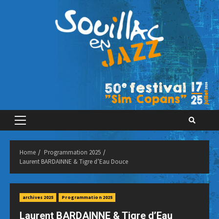
Skip
to
content
Primary
Menu
Home
Programmation 2025
Laurent BARDAINNE & Tigre d’Eau Douce
archives 2025
Programmation 2025
Laurent BARDAINNE & Tigre d’Eau