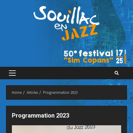
Skip
to
content
Primary
Menu
Home
Articles
Programmation 2023
Programmation 2023