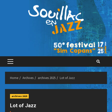
Skip
to
content
Primary
Menu
Home
Archives
archives 2025
Lot of Jazz
archives 2025
Lot of Jazz