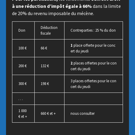
à une réduction d’impôt égale à 66%
dans la limite
de 20% du revenu imposable du mécène.
Déduction
Don
Contreparties : 25 % du don
fiscale
1
place offerte pour le conc
100 €
66 €
ert du jeudi
2
places offertes pour le con
200 €
132 €
cert du jeudi
3 places offertes pour le con
300 €
198 €
cert du jeudi
. . .
1 000
660 € et +
nous consulter
€ et +