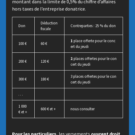
montant dans la limite de 0,5% du chiffre d’affaires
hors taxes de l’entreprise donatrice.
Déduction
Don
Contreparties : 25 % du don
fiscale
1
place offerte pour le conc
100 €
60 €
ert du jeudi
2
places offertes pour le con
200 €
120 €
cert du jeudi
3 places offertes pour le con
300 €
180 €
cert du jeudi
. . .
1 000
600 € et +
nous consulter
€ et +
Pour les particuliers
,
les versements
ouvrent droit