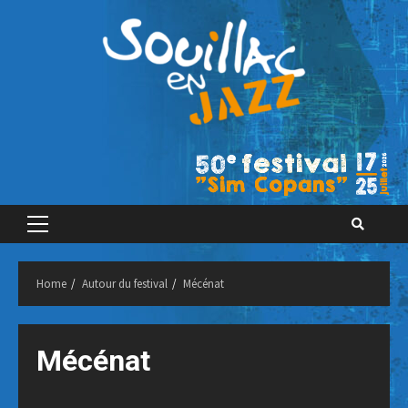
Skip
to
content
Primary
Menu
Home
Autour du festival
Mécénat
Mécénat