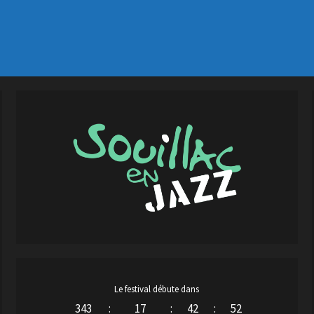
Le festival débute dans
343
:
17
:
42
:
51