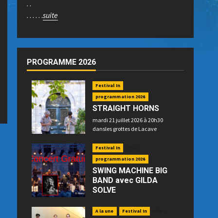
. .
. . . . . .
suite
PROGRAMME 2026
Festival In
programmation 2026
STRAIGHT HORNS
mardi 21 juillet 2026 à 20h30
dansles grottes de Lacave
Festival In
Info !
programmation 2026
SWING MACHINE BIG
BAND avec GILDA
SOLVE
mercredi 22 juillet 2026 à 21h15
place P. Betz à Souillac - GRATUIT -
A la une
Festival In
Info !