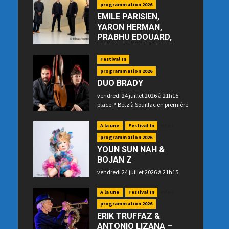
programmation 2026
EMILE PARISIEN,
YARON HERMAN,
PRABHU EDOUARD,
LINDA MAY HAN OH
—“Floating”
Festival In
jeudi 23 juillet 2026 à 21h15 place
programmation 2026
P. Betz à Souillac
DUO BRADY
vendredi 24 juillet 2026 à 21h15
place P. Betz à Souillac en première
partie
A la une
Festival In
Info !
programmation 2026
YOUN SUN NAH &
BOJAN Z
vendredi 24 juillet 2026 à 21h15
place P. Betz à Souillac en
deuxième partie
A la une
Festival In
Info !
programmation 2026
ERIK TRUFFAZ &
ANTONIO LIZANA –