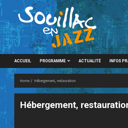
Skip
to
content
ACCUEIL
PROGRAMME
ACTUALITÉ
INFOS P
Home
Hébergement, restauration
Hébergement, restauratio