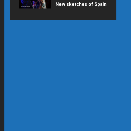
New sketches of Spain
Samedi 25 juillet 2026 à 21h15 au
Palais des Congrès en raison des
prévisions météo