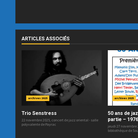
ARTICLES ASSOCIÉS
archives 2025
archives 2025
Trio Senstress
50 ans de jaz
partie – 197
22 novembre 2025, concert de jazz oriental - salle
polyvalente de Payrac
jeudi 27 novembre 
bibliothèque de Sou