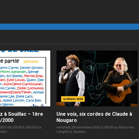
archives 2025
z à Souillac – 1ère
Une voix, six cordes de Claude à
6/2000
Nougaro
2025 de 15h00 à 16h30 à la
vendredi 28 novembre 2025 à 20h30 au Palais des
illac
congrès à, Souillac