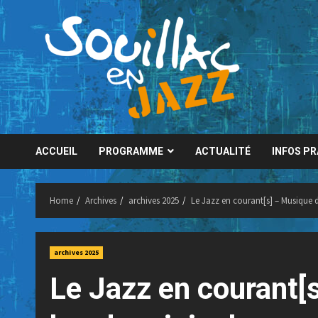
Skip
to
content
ACCUEIL
PROGRAMME
ACTUALITÉ
INFOS P
Home
Archives
archives 2025
Le Jazz en courant[s] – Musique d
archives 2025
Le Jazz en courant[s