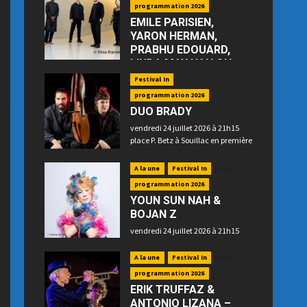
programmation 2026
EMILE PARISIEN,
YARON HERMAN,
PRABHU EDOUARD,
LINDA MAY HAN OH
—“Floating”
Festival In
jeudi 23 juillet 2026 à 21h15 place
programmation 2026
P. Betz à Souillac
DUO BRADY
vendredi 24 juillet 2026 à 21h15
place P. Betz à Souillac en première
partie
A la une
Festival In
Info !
programmation 2026
YOUN SUN NAH &
BOJAN Z
vendredi 24 juillet 2026 à 21h15
place P. Betz à Souillac en
deuxième partie
A la une
Festival In
Info !
programmation 2026
ERIK TRUFFAZ &
ANTONIO LIZANA –