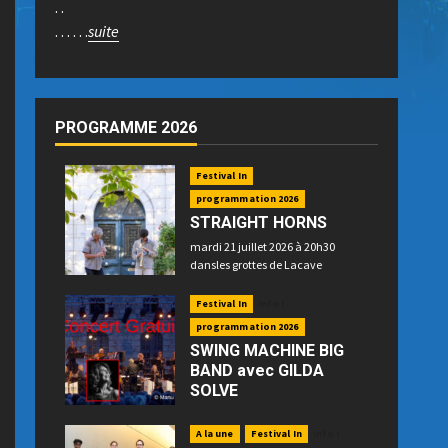
. .
. . . . . .
suite
PROGRAMME 2026
Festival In
programmation 2026
STRAIGHT HORNS
mardi 21 juillet 2026 à 20h30
dansles grottes de Lacave
Festival In
Info !
programmation 2026
SWING MACHINE BIG
BAND avec GILDA
SOLVE
mercredi 22 juillet 2026 à 21h15
place P. Betz à Souillac - GRATUIT -
A la une
Festival In
Info !