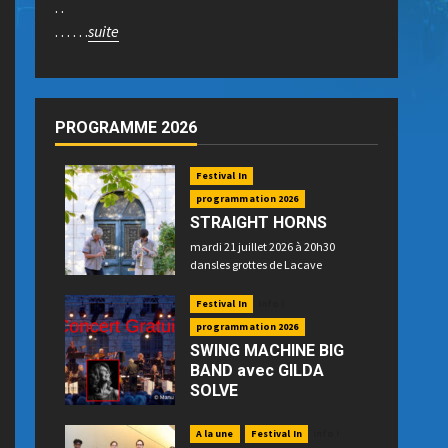
. .
. . . . . .
suite
PROGRAMME 2026
Festival In
programmation 2026
STRAIGHT HORNS
mardi 21 juillet 2026 à 20h30
dansles grottes de Lacave
Festival In
Info !
programmation 2026
SWING MACHINE BIG
BAND avec GILDA
SOLVE
mercredi 22 juillet 2026 à 21h15
place P. Betz à Souillac - GRATUIT -
A la une
Festival In
Info !