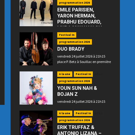
programmation 2026
EMILE PARISIEN,
YARON HERMAN,
PRABHU EDOUARD,
LINDA MAY HAN OH
—“Floating”
Festival In
jeudi 23 juillet 2026 à 21h15 place
programmation 2026
P. Betz à Souillac
DUO BRADY
vendredi 24 juillet 2026 à 21h15
place P. Betz à Souillac en première
partie
A la une
Festival In
Info !
programmation 2026
YOUN SUN NAH &
BOJAN Z
vendredi 24 juillet 2026 à 21h15
place P. Betz à Souillac en
deuxième partie
A la une
Festival In
Info !
programmation 2026
ERIK TRUFFAZ &
ANTONIO LIZANA –