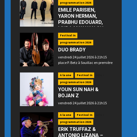
programmation 2026
EMILE PARISIEN,
YARON HERMAN,
PRABHU EDOUARD,
LINDA MAY HAN OH
—“Floating”
Festival In
jeudi 23 juillet 2026 à 21h15 place
programmation 2026
P. Betz à Souillac
DUO BRADY
vendredi 24 juillet 2026 à 21h15
place P. Betz à Souillac en première
partie
A la une
Festival In
Info !
programmation 2026
YOUN SUN NAH &
BOJAN Z
vendredi 24 juillet 2026 à 21h15
place P. Betz à Souillac en
deuxième partie
A la une
Festival In
Info !
programmation 2026
ERIK TRUFFAZ &
ANTONIO LIZANA –