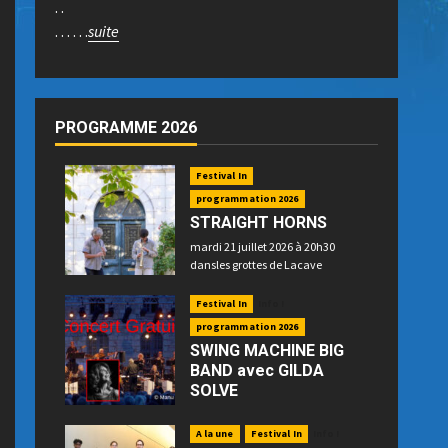
. .
. . . . . .
suite
PROGRAMME 2026
Festival In
programmation 2026
STRAIGHT HORNS
mardi 21 juillet 2026 à 20h30
dansles grottes de Lacave
Festival In
Info !
programmation 2026
SWING MACHINE BIG
BAND avec GILDA
SOLVE
mercredi 22 juillet 2026 à 21h15
place P. Betz à Souillac - GRATUIT -
A la une
Festival In
Info !