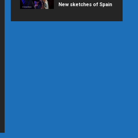
New sketches of Spain
Samedi 25 juillet 2026 à 21h15 au
Palais des Congrès en raison des
prévisions météo