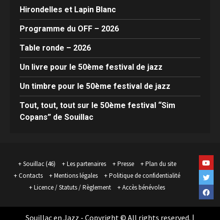
Hirondelles et Lapin Blanc
Programme du OFF – 2026
Table ronde – 2026
Un livre pour le 50ème festival de jazz
Un timbre pour le 50ème festival de jazz
Tout, tout, tout sur le 50ème festival “Sim
Copans” de Souillac
Yout
Souillac (46)
Les partenaires
Presse
Plan du site
Contacts
Mentions légales
Politique de confidentialité
Twit
Licence / Statuts / Règlement
Accès bénévoles
Face
Souillac en Jazz - Copyright © All rights reserved.
|