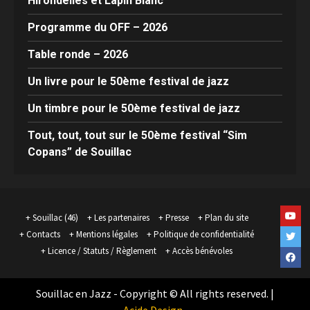
Hirondelles et Lapin Blanc
Programme du OFF – 2026
Table ronde – 2026
Un livre pour le 50ème festival de jazz
Un timbre pour le 50ème festival de jazz
Tout, tout, tout sur le 50ème festival “Sim
Copans” de Souillac
Yout
Souillac (46)
Les partenaires
Presse
Plan du site
Contacts
Mentions légales
Politique de confidentialité
Twit
Licence / Statuts / Règlement
Accès bénévoles
Face
Souillac en Jazz - Copyright © All rights reserved.
|
Acide.Design
.