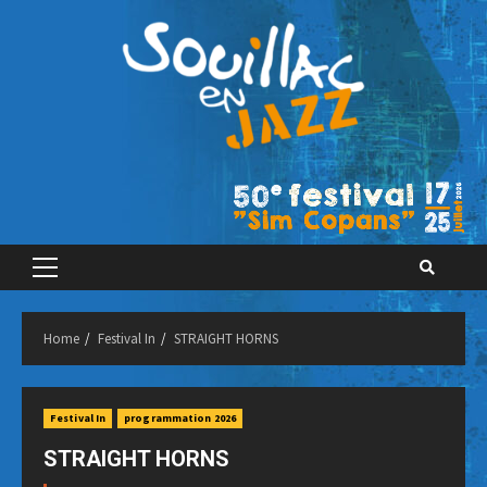
Skip
to
content
Primary
Menu
Home
Festival In
STRAIGHT HORNS
Festival In
programmation 2026
STRAIGHT HORNS