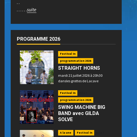
. .
. . . . . .
suite
PROGRAMME 2026
Festival In
programmation 2026
STRAIGHT HORNS
mardi 21 juillet 2026 à 20h30
dansles grottes de Lacave
Festival In
Info !
programmation 2026
SWING MACHINE BIG
BAND avec GILDA
SOLVE
mercredi 22 juillet 2026 à 21h15
place P. Betz à Souillac - GRATUIT -
A la une
Festival In
Info !