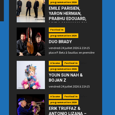
programmation 2026
EMILE PARISIEN,
YARON HERMAN,
PRABHU EDOUARD,
LINDA MAY HAN OH
—“Floating”
Festival In
jeudi 23 juillet 2026 à 21h15 place
programmation 2026
P. Betz à Souillac
DUO BRADY
vendredi 24 juillet 2026 à 21h15
place P. Betz à Souillac en première
partie
A la une
Festival In
Info !
programmation 2026
YOUN SUN NAH &
BOJAN Z
vendredi 24 juillet 2026 à 21h15
place P. Betz à Souillac en
deuxième partie
A la une
Festival In
Info !
programmation 2026
ERIK TRUFFAZ &
ANTONIO LIZANA –