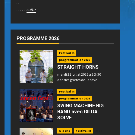
. .
. . . . . .
suite
PROGRAMME 2026
Festival In
programmation 2026
STRAIGHT HORNS
mardi 21 juillet 2026 à 20h30
dansles grottes de Lacave
Festival In
Info !
programmation 2026
SWING MACHINE BIG
BAND avec GILDA
SOLVE
mercredi 22 juillet 2026 à 21h15
place P. Betz à Souillac - GRATUIT -
A la une
Festival In
Info !