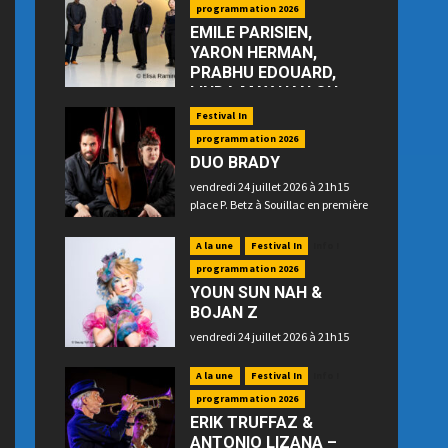
programmation 2026
EMILE PARISIEN,
YARON HERMAN,
PRABHU EDOUARD,
LINDA MAY HAN OH
—“Floating”
Festival In
jeudi 23 juillet 2026 à 21h15 place
programmation 2026
P. Betz à Souillac
DUO BRADY
vendredi 24 juillet 2026 à 21h15
place P. Betz à Souillac en première
partie
A la une
Festival In
Info !
programmation 2026
YOUN SUN NAH &
BOJAN Z
vendredi 24 juillet 2026 à 21h15
place P. Betz à Souillac en
deuxième partie
A la une
Festival In
Info !
programmation 2026
ERIK TRUFFAZ &
ANTONIO LIZANA –