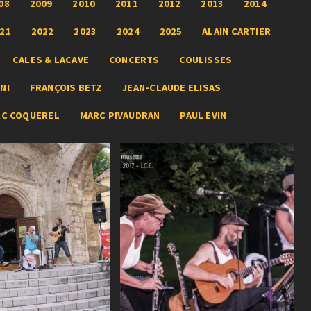
08
2009
2010
2011
2012
2013
2014
21
2022
2023
2024
2025
ALAIN CARTIER
CALES & LACAVE
CONCERTS
COULISSES
NI
FRANÇOIS BETZ
JEAN-CLAUDE ELISAS
RC COQUEREL
MARC PIVAUDRAN
PAUL EVIN