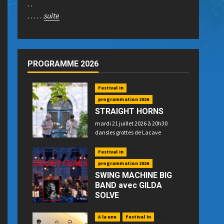
. .
. . . . . .
suite
PROGRAMME 2026
Festival In
programmation 2026
STRAIGHT HORNS
mardi 21 juillet 2026 à 20h30
dansles grottes de Lacave
Festival In
Info !
programmation 2026
SWING MACHINE BIG
BAND avec GILDA
SOLVE
mercredi 22 juillet 2026 à 21h15
place P. Betz à Souillac - GRATUIT -
A la une
Festival In
Info !