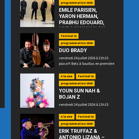
programmation 2026
EMILE PARISIEN,
YARON HERMAN,
PRABHU EDOUARD,
LINDA MAY HAN OH
—“Floating”
Festival In
jeudi 23 juillet 2026 à 21h15 place
programmation 2026
P. Betz à Souillac
DUO BRADY
vendredi 24 juillet 2026 à 21h15
place P. Betz à Souillac en première
partie
A la une
Festival In
Info !
programmation 2026
YOUN SUN NAH &
BOJAN Z
vendredi 24 juillet 2026 à 21h15
place P. Betz à Souillac en
deuxième partie
A la une
Festival In
Info !
programmation 2026
ERIK TRUFFAZ &
ANTONIO LIZANA –