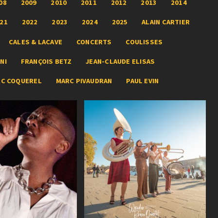
08
2009
2010
2011
2012
2013
2014
21
2022
2023
2024
2025
ALAIN CARTIER
CALES & LACAVE
CONCERTS
COULISSES
NI
FRANÇOIS BETZ
JEAN-CLAUDE ELISAS
RC COQUEREL
MARC PIVAUDRAN
PAUL EVIN