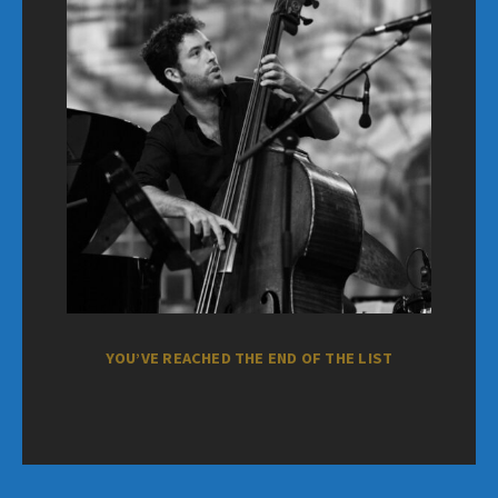
YOU’VE REACHED THE END OF THE LIST