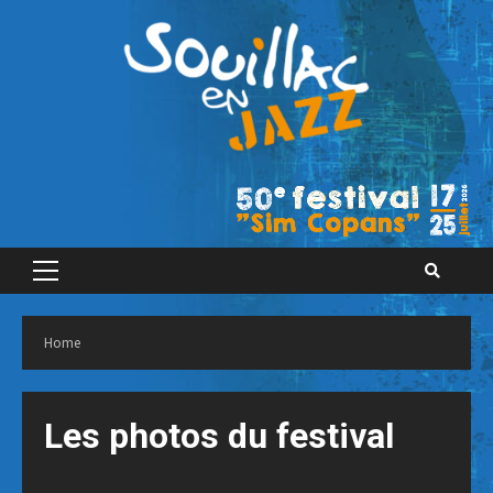
Skip
to
content
Primary
Menu
Home
Les photos du festival