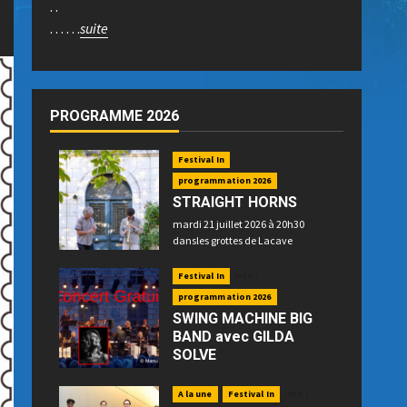
. .
. . . . . .
suite
PROGRAMME 2026
Festival In
programmation 2026
STRAIGHT HORNS
mardi 21 juillet 2026 à 20h30
dansles grottes de Lacave
Festival In
Info !
programmation 2026
SWING MACHINE BIG
BAND avec GILDA
SOLVE
mercredi 22 juillet 2026 à 21h15
place P. Betz à Souillac - GRATUIT -
A la une
Festival In
Info !