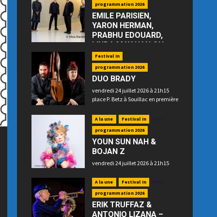
programmation 2026
EMILE PARISIEN,
YARON HERMAN,
PRABHU EDOUARD,
LINDA MAY HAN OH
—“Floating”
Festival In
jeudi 23 juillet 2026 à 21h15 place
programmation 2026
P. Betz à Souillac
DUO BRADY
vendredi 24 juillet 2026 à 21h15
place P. Betz à Souillac en première
partie
A la une
Festival In
Info !
programmation 2026
YOUN SUN NAH &
BOJAN Z
vendredi 24 juillet 2026 à 21h15
place P. Betz à Souillac en
deuxième partie
A la une
Festival In
Info !
programmation 2026
ERIK TRUFFAZ &
ANTONIO LIZANA –