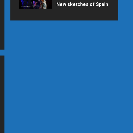
New sketches of Spain
Samedi 25 juillet 2026 à 21h15 au
Palais des Congrès en raison des
prévisions météo