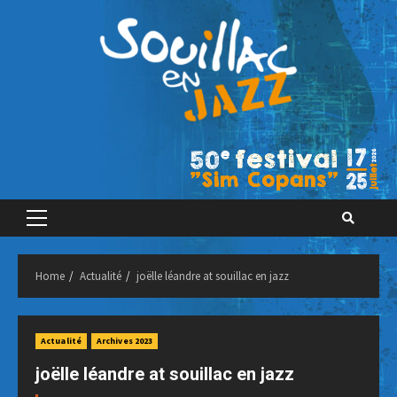
Skip
to
content
Primary
Menu
Home
Actualité
joëlle léandre at souillac en jazz
Actualité
Archives 2023
joëlle léandre at souillac en jazz