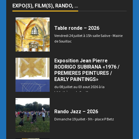
EXPO(S), FILM(S), RANDO, …
Table ronde – 2026
Vendredi 24 juillet à 15h salle Salive - Mairie
de Souillac
Exposition Jean Pierre
RODRIGO SUBIRANA «1976 /
PREMIERES PEINTURES /
EARLY PAINTINGS»
du 08 juillet au 03 aout 2026 à la
bibliothèque de Souillac
Rando Jazz – 2026
Dimanche 19 juillet - 9 h - place P Betz