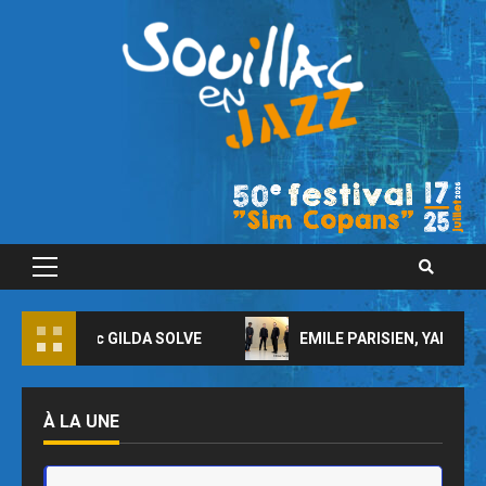
Skip
to
content
Primary
Menu
AND avec GILDA SOLVE
EMILE PARISIEN, YARON HERMA
À LA UNE