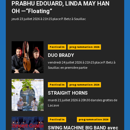
PRABHU EDOUARD, LINDA MAY HAN
OH —“Floating”
jeudi 23 juillet 2026 à 21h15 place P. Betz à Souillac
Festival In
programmation 2026
DUO BRADY
vendredi 24 juillet 2026 à 21h15 place P. Betz à
Souillac en première partie
Festival In
programmation 2026
STRAIGHT HORNS
mardi 21 juillet 2026 à 20h30 dansles grottes de
Lacave
Festival In
Info !
programmation 2026
SWING MACHINE BIG BAND avec