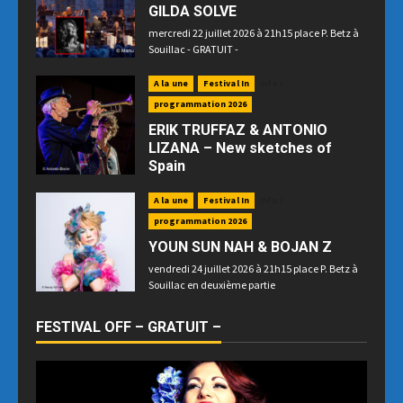
GILDA SOLVE
mercredi 22 juillet 2026 à 21h15 place P. Betz à
Souillac - GRATUIT -
A la une
Festival In
Info !
programmation 2026
ERIK TRUFFAZ & ANTONIO
LIZANA – New sketches of
Spain
Samedi 25 juillet 2026 à 21h15 au Palais des
A la une
Festival In
Info !
Congrès en raison des prévisions météo
programmation 2026
YOUN SUN NAH & BOJAN Z
vendredi 24 juillet 2026 à 21h15 place P. Betz à
Souillac en deuxième partie
FESTIVAL OFF – GRATUIT –