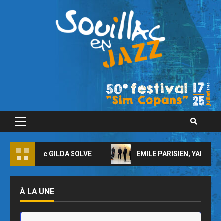
Skip
to
content
Primary
Menu
AND avec GILDA SOLVE
EMILE PARISIEN, YARON HERM
À LA UNE