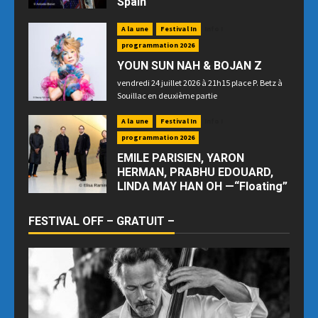
Spain
Samedi 25 juillet 2026 à 21h15 au Palais des
A la une
Festival In
Info !
Congrès en raison des prévisions météo
programmation 2026
YOUN SUN NAH & BOJAN Z
vendredi 24 juillet 2026 à 21h15 place P. Betz à
Souillac en deuxième partie
A la une
Festival In
Info !
programmation 2026
EMILE PARISIEN, YARON
HERMAN, PRABHU EDOUARD,
LINDA MAY HAN OH —“Floating”
jeudi 23 juillet 2026 à 21h15 place P. Betz à
Souillac
FESTIVAL OFF – GRATUIT –