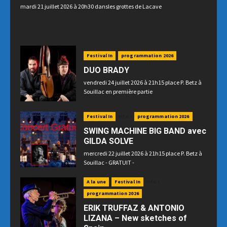
mardi 21 juillet 2026 à 20h30 dansles grottes de Lacave
Festival In
programmation 2026
DUO BRADY
vendredi 24 juillet 2026 à 21h15 place P. Betz à
Souillac en première partie
Festival In
Info !
programmation 2026
SWING MACHINE BIG BAND avec
GILDA SOLVE
mercredi 22 juillet 2026 à 21h15 place P. Betz à
Souillac - GRATUIT -
A la une
Festival In
Info !
programmation 2026
ERIK TRUFFAZ & ANTONIO
LIZANA – New sketches of