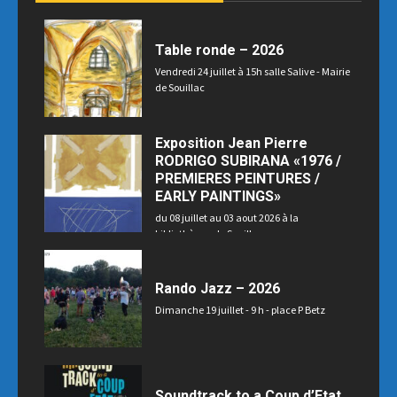
Table ronde – 2026
Vendredi 24 juillet à 15h salle Salive - Mairie
de Souillac
Exposition Jean Pierre
RODRIGO SUBIRANA «1976 /
PREMIERES PEINTURES /
EARLY PAINTINGS»
du 08 juillet au 03 aout 2026 à la
bibliothèque de Souillac
Rando Jazz – 2026
Dimanche 19 juillet - 9 h - place P Betz
Soundtrack to a Coup d’Etat