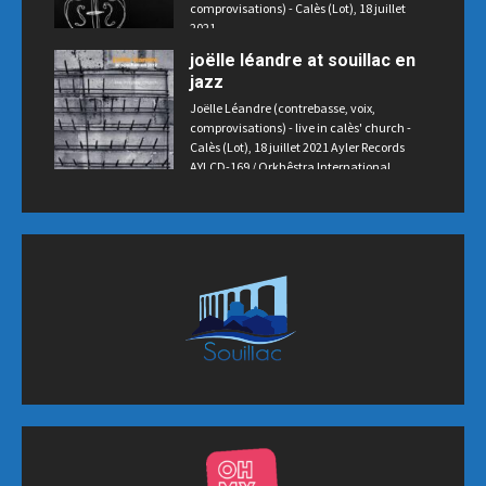
comprovisations) - Calès (Lot), 18 juillet
2021
joëlle léandre at souillac en
jazz
Joëlle Léandre (contrebasse, voix,
comprovisations) - live in calès' church -
Calès (Lot), 18 juillet 2021 Ayler Records
AYLCD-169 / Orkhêstra International