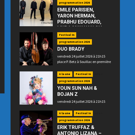
programmation 2026
EMILE PARISIEN,
YARON HERMAN,
PRABHU EDOUARD,
LINDA MAY HAN OH
—“Floating”
Festival In
jeudi 23 juillet 2026 à 21h15 place
programmation 2026
P. Betz à Souillac
DUO BRADY
vendredi 24 juillet 2026 à 21h15
place P. Betz à Souillac en première
partie
A la une
Festival In
Info !
programmation 2026
YOUN SUN NAH &
BOJAN Z
vendredi 24 juillet 2026 à 21h15
place P. Betz à Souillac en
deuxième partie
A la une
Festival In
Info !
programmation 2026
ERIK TRUFFAZ &
ANTONIO LIZANA –