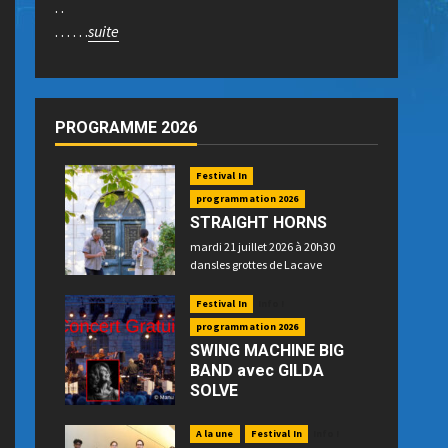
. .
. . . . . .
suite
PROGRAMME 2026
Festival In
programmation 2026
STRAIGHT HORNS
mardi 21 juillet 2026 à 20h30
dansles grottes de Lacave
Festival In
Info !
programmation 2026
SWING MACHINE BIG
BAND avec GILDA
SOLVE
mercredi 22 juillet 2026 à 21h15
place P. Betz à Souillac - GRATUIT -
A la une
Festival In
Info !