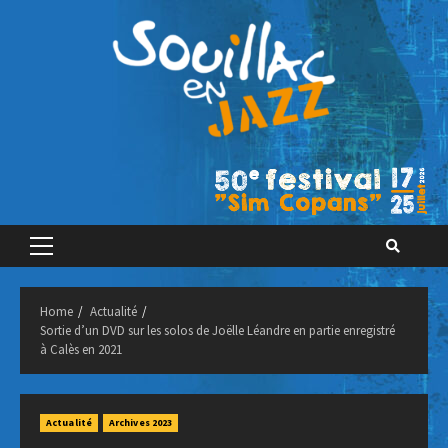
Skip
to
content
Primary
Menu
Home
Actualité
Sortie d’un DVD sur les solos de Joëlle Léandre en partie enregistré
à Calès en 2021
Actualité
Archives 2023