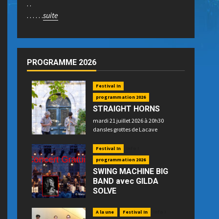
. .
. . . . . .
suite
PROGRAMME 2026
Festival In
programmation 2026
STRAIGHT HORNS
mardi 21 juillet 2026 à 20h30
dansles grottes de Lacave
Festival In
Info !
programmation 2026
SWING MACHINE BIG
BAND avec GILDA
SOLVE
mercredi 22 juillet 2026 à 21h15
place P. Betz à Souillac - GRATUIT -
A la une
Festival In
Info !