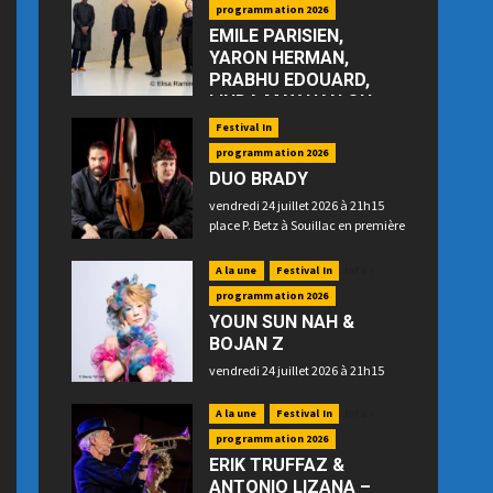
programmation 2026
EMILE PARISIEN,
YARON HERMAN,
PRABHU EDOUARD,
LINDA MAY HAN OH
—“Floating”
Festival In
jeudi 23 juillet 2026 à 21h15 place
programmation 2026
P. Betz à Souillac
DUO BRADY
vendredi 24 juillet 2026 à 21h15
place P. Betz à Souillac en première
partie
A la une
Festival In
Info !
programmation 2026
YOUN SUN NAH &
BOJAN Z
vendredi 24 juillet 2026 à 21h15
place P. Betz à Souillac en
deuxième partie
A la une
Festival In
Info !
programmation 2026
ERIK TRUFFAZ &
ANTONIO LIZANA –