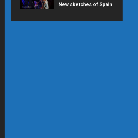
New sketches of Spain
Samedi 25 juillet 2026 à 21h15 au
Palais des Congrès en raison des
prévisions météo