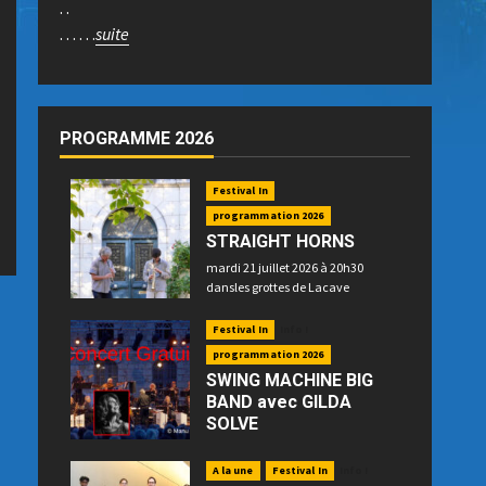
. .
. . . . . .
suite
PROGRAMME 2026
Festival In
programmation 2026
STRAIGHT HORNS
mardi 21 juillet 2026 à 20h30
dansles grottes de Lacave
Festival In
Info !
programmation 2026
SWING MACHINE BIG
BAND avec GILDA
SOLVE
mercredi 22 juillet 2026 à 21h15
place P. Betz à Souillac - GRATUIT -
A la une
Festival In
Info !