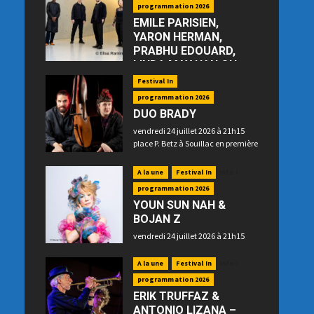
programmation 2026
EMILE PARISIEN,
YARON HERMAN,
PRABHU EDOUARD,
LINDA MAY HAN OH
—“Floating”
Festival In
jeudi 23 juillet 2026 à 21h15 place
programmation 2026
P. Betz à Souillac
DUO BRADY
vendredi 24 juillet 2026 à 21h15
place P. Betz à Souillac en première
partie
A la une
Festival In
Info !
programmation 2026
YOUN SUN NAH &
BOJAN Z
vendredi 24 juillet 2026 à 21h15
place P. Betz à Souillac en
deuxième partie
A la une
Festival In
Info !
programmation 2026
ERIK TRUFFAZ &
ANTONIO LIZANA –