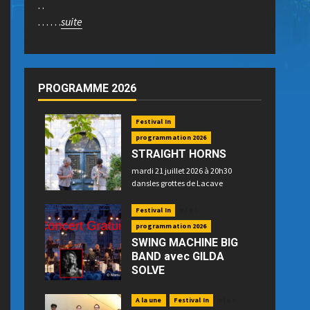
. .
. . . . . .
suite
PROGRAMME 2026
Festival In
programmation 2026
STRAIGHT HORNS
mardi 21 juillet 2026 à 20h30
dansles grottes de Lacave
Festival In
Info !
programmation 2026
SWING MACHINE BIG
BAND avec GILDA
SOLVE
mercredi 22 juillet 2026 à 21h15
place P. Betz à Souillac - GRATUIT -
A la une
Festival In
Info !