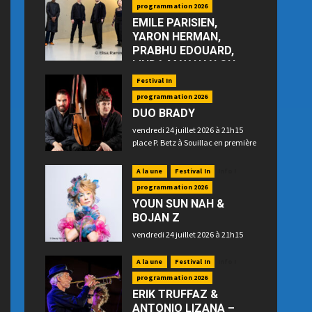
programmation 2026
EMILE PARISIEN,
YARON HERMAN,
PRABHU EDOUARD,
LINDA MAY HAN OH
—“Floating”
Festival In
jeudi 23 juillet 2026 à 21h15 place
programmation 2026
P. Betz à Souillac
DUO BRADY
vendredi 24 juillet 2026 à 21h15
place P. Betz à Souillac en première
partie
A la une
Festival In
Info !
programmation 2026
YOUN SUN NAH &
BOJAN Z
vendredi 24 juillet 2026 à 21h15
place P. Betz à Souillac en
deuxième partie
A la une
Festival In
Info !
programmation 2026
ERIK TRUFFAZ &
ANTONIO LIZANA –