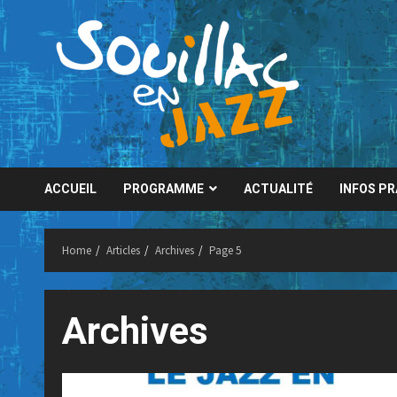
Skip
to
content
ACCUEIL
PROGRAMME
ACTUALITÉ
INFOS P
Home
Articles
Archives
Page 5
Archives