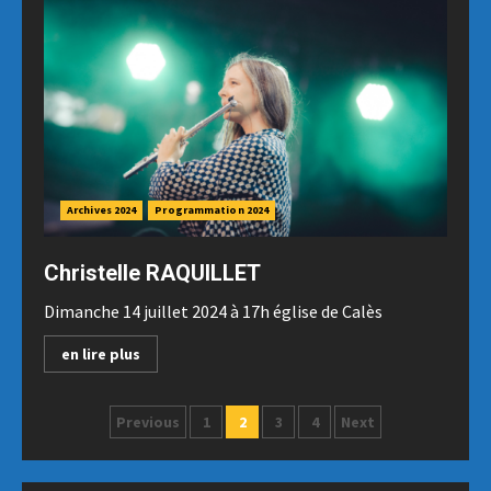
Archives 2024
Programmation 2024
Christelle RAQUILLET
Dimanche 14 juillet 2024 à 17h église de Calès
en lire plus
Posts
Previous
1
2
3
4
Next
pagination