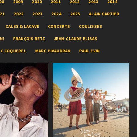
08
2009
2010
2011
2012
2013
2014
21
2022
2023
2024
2025
ALAIN CARTIER
CALES & LACAVE
CONCERTS
COULISSES
NI
FRANÇOIS BETZ
JEAN-CLAUDE ELISAS
RC COQUEREL
MARC PIVAUDRAN
PAUL EVIN