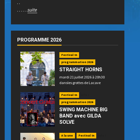
. .
. . . . . .
suite
PROGRAMME 2026
Festival In
programmation 2026
STRAIGHT HORNS
mardi 21 juillet 2026 à 20h30
dansles grottes de Lacave
Festival In
Info !
programmation 2026
SWING MACHINE BIG
BAND avec GILDA
SOLVE
mercredi 22 juillet 2026 à 21h15
place P. Betz à Souillac - GRATUIT -
A la une
Festival In
Info !