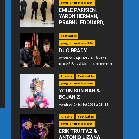
programmation 2026
EMILE PARISIEN,
YARON HERMAN,
PRABHU EDOUARD,
LINDA MAY HAN OH
—“Floating”
Festival In
jeudi 23 juillet 2026 à 21h15 place
programmation 2026
P. Betz à Souillac
DUO BRADY
vendredi 24 juillet 2026 à 21h15
place P. Betz à Souillac en première
partie
A la une
Festival In
Info !
programmation 2026
YOUN SUN NAH &
BOJAN Z
vendredi 24 juillet 2026 à 21h15
place P. Betz à Souillac en
deuxième partie
A la une
Festival In
Info !
programmation 2026
ERIK TRUFFAZ &
ANTONIO LIZANA –