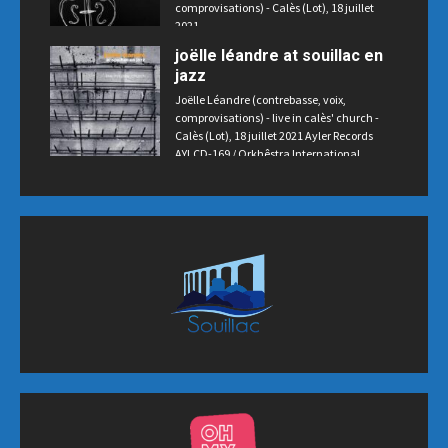
comprovisations) - Calès (Lot), 18 juillet
2021
joëlle léandre at souillac en
jazz
Joëlle Léandre (contrebasse, voix,
comprovisations) - live in calès' church -
Calès (Lot), 18 juillet 2021 Ayler Records
AYLCD-169 / Orkhêstra International