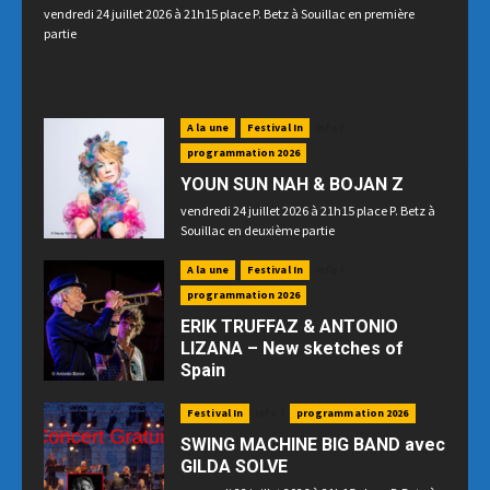
vendredi 24 juillet 2026 à 21h15 place P. Betz à Souillac en première
partie
A la une
Festival In
Info !
programmation 2026
YOUN SUN NAH & BOJAN Z
vendredi 24 juillet 2026 à 21h15 place P. Betz à
Souillac en deuxième partie
A la une
Festival In
Info !
programmation 2026
ERIK TRUFFAZ & ANTONIO
LIZANA – New sketches of
Spain
Samedi 25 juillet 2026 à 21h15 au Palais des
Festival In
Info !
programmation 2026
Congrès en raison des prévisions météo
SWING MACHINE BIG BAND avec
GILDA SOLVE