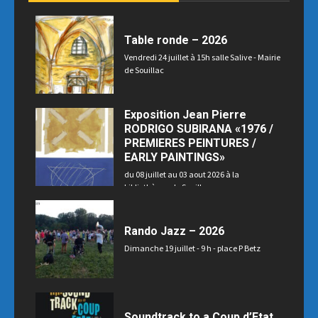
Table ronde – 2026
Vendredi 24 juillet à 15h salle Salive - Mairie
de Souillac
Exposition Jean Pierre
RODRIGO SUBIRANA «1976 /
PREMIERES PEINTURES /
EARLY PAINTINGS»
du 08 juillet au 03 aout 2026 à la
bibliothèque de Souillac
Rando Jazz – 2026
Dimanche 19 juillet - 9 h - place P Betz
Soundtrack to a Coup d’Etat