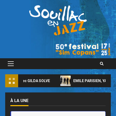
Skip
to
content
Primary
Menu
BAND avec GILDA SOLVE
EMILE PARISIEN, YARON HERM
À LA UNE